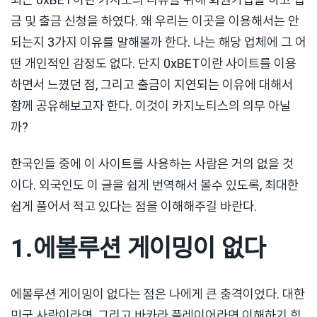
금 및 출금 신청을 하였다. 왜 우리는 이곳을 이용해서는 안
되는지 3가지 이유를 말해볼까 한다. 나는 해당 업체에 그 어
떤 개인적인 감정도 없다. 단지 0xBET이란 사이트를 이용
하면서 느꼈던 점, 그리고 출금이 지연되는 이유에 대해서
함께 공유해보고자 한다. 이것이 카지노티스의 의무 아닐
까?
한국인들 중에 이 사이트를 사용하는 사람은 거의 없을 것
이다. 외국인도 이 글을 쉽게 번역해서 볼수 있도록, 최대한
쉽게 풀어서 적고 있다는 점을 이해해주길 바란다.
1.에볼루션 게이밍이 없다
에볼루션 게이밍이 없다는 점은 나에게 큰 충격이었다. 대한
민국 사람이라면, 그리고 바카라 플레이어라면 이해하기 힘