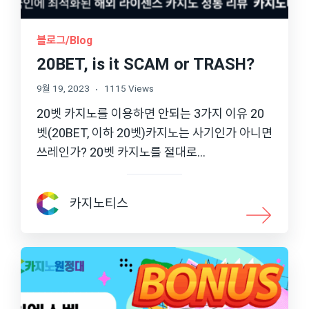
블로그/Blog
20BET, is it SCAM or TRASH?
9월 19, 2023
1115 Views
20벳 카지노를 이용하면 안되는 3가지 이유 20
벳(20BET, 이하 20벳)카지노는 사기인가 아니면
쓰레인가? 20벳 카지노를 절대로…
카지노티스