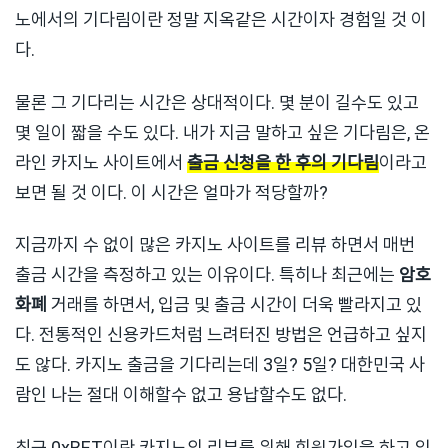
노에서의 기다림이란 정말 지옥같은 시간이자 경험일 것 이
다.
물론 그 기다리는 시간은 상대적이다. 몇 분이 길수도 있고
몇 일이 짧을 수도 있다. 내가 지금 말하고 싶은 기다림은, 온
라인 카지노 사이트에서
출금 신청을 한 후의 기다림
이라고
보면 될 것 이다. 이 시간은 얼마가 적당할까?
지금까지 수 없이 많은 카지노 사이트를 리뷰 하면서 매번
출금 시간을 측정하고 있는 이유이다. 특히나 최근에는
암호
화폐
거래를 하면서, 입금 및 출금 시간이 더욱 빨라지고 있
다. 전통적인 신용카드처럼 느려터진 방법은 언급하고 싶지
도 않다. 카지노 출금을 기다리는데 3일? 5일? 대한민국 사
람인 나는 절대 이해할수 없고 용납할수도 없다.
최근 0xBET이란 카지노의 리뷰를 위해 회원가입을 하고 입