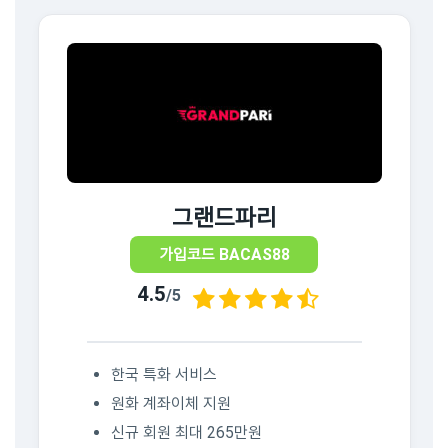
그랜드파리
가입코드 BACAS88
4.5
/5
한국 특화 서비스
원화 계좌이체 지원
신규 회원 최대 265만원