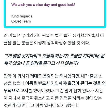
왜 이들은 우리의 기다림을 이렇게 쉽게 생각할까? 혹시 이
글을 읽는 분들은 이렇게 생각하실수 있을 것 이다.
그거 몇일 못기다리고 조급해 하는가? 조금만 기다려라! 문
제가 있으니 곧 연락을 준다고 하지 않는가?
만약 이 회사가 제대로 운영되는 회사였다면, 내가 출금 신
청을 했을때
이름을 반드시 기입해야 출금이 된다는 것을 의
무적으로 고지
를 했어야 했다. 그런 말이 전혀 없다가 시간
이 지나서 출금을 취소하고 이름 입력을 하라는 것이 맞는
것인가?그런데 그 이름 입력이 되지 않는다.