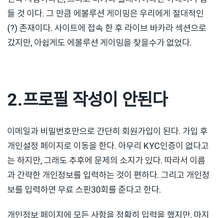
들 것 이다. 그 만큼 에볼루션 게이밍은 우리에게 절대적인
(?) 존재이다. 사이트에 접속 한 후 라이브 바카라 섹션으로
갔지만, 아쉽게도 에볼루션 게이밍을 찾을수가 없었다.
2.프로필 작성이 안된다
이메일과 비밀번호만으로 간단히 회원가입이 된다. 가입 후
개인설정 페이지로 이동을 한다. 아무리 KYC인증이 없다고
는 하지만, 그래도 추후에 문제의 소지가 있다. 따라서 이름
과 간략한 개인정보를 입력하는 것이 편하다. 그리고 개인정
보를 입력하면 무료 스핀30회를 준다고 한다.
개인정보 페이지에 모든 사항을 정확히 입력을 했지만, 마지