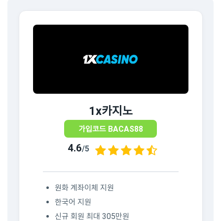
1x카지노
가입코드 BACAS88
4.6
/5
원화 계좌이체 지원
한국어 지원
신규 회원 최대 305만원