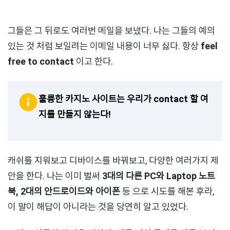
그들은 그 뒤로도 여러번 메일을 보냈다. 나는 그들의 예의
있는 것 처럼 보일려는 이메일 내용이 너무 싫다. 항상
feel
free to contact
이고 한다.
훌륭한 카지노 사이트는 우리가 contact 할 여
지를 만들지 않는다!
캐쉬를 지워보고 디바이스를 바꿔보고, 다양한 여러가지 제
안을 한다. 나는 이미 벌써
3대의 다른 PC와 Laptop 노트
북, 2대의 안드로이드와 아이폰
등 으로 시도를 해본 후라,
이 말이 해답이 아니라는 것을 당연히 알고 있었다.