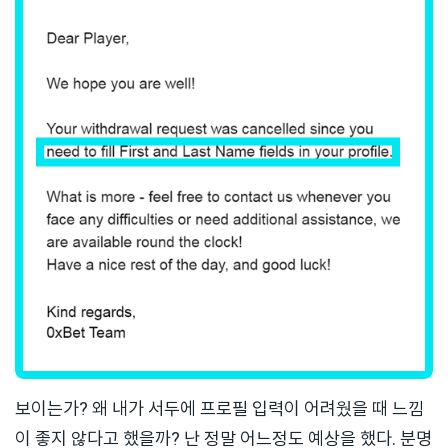
보이는가? 왜 내가 서두에 프로필 입력이 어려웠을 때 느낌
이 좋지 않다고 했을까? 난 정말 어느정도 예상을 했다. 분명