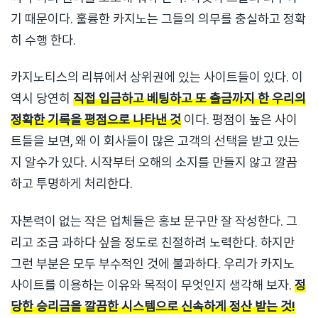
기 때문이다. 훌륭한 카지노는 그들의 의무를 충실하고 정확
히 수행 한다.
카지노티스의 리뷰에서 상위권에 있는 사이트들이 있다. 이
역시 당연히
직접 입금하고 베팅하고 또 출금까지 한 우리의
정확한 기록을 평점으로 나타낸 것
이다. 평점이 높은 사이
트들을 보면, 왜 이 회사들이 많은 고객의 선택을 받고 있는
지 알수가 있다. 시작부터 오해의 소지를 만들지 않고 깔끔
하고 투명하게 처리한다.
자본력이 없는 작은 업체들은 홍보 문구만 잘 작성한다. 그
리고 조금 과하다 싶을 정도로 친절하려 노력한다. 하지만
그런 부분은 모두 부수적인 것에 불과하다. 우리가 카지노
사이트를 이용하는 이유와 목적이 무엇인지 생각해 보자.
정
당한 승리금을 깔끔한 시스템으로 신속하게 정산 받는 것!