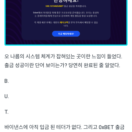
오 나름의 시스템 체계가 잡혀있는 곳이란 느낌이 들었다.
출금 성공이란 단어 보이는가? 당연히 완료된 줄 알았다.
B.
U.
T.
바이낸스에 아직 입금 된 테더가 없다. 그리고 0xBET 출금