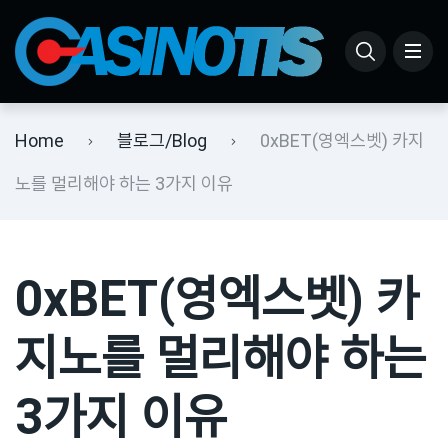
Home
블로그/Blog
0xBET(영엑스벳) 카지
노를 멀리해야 하는 3가지 이유
0xBET(영엑스벳) 카
지노를 멀리해야 하는
3가지 이유