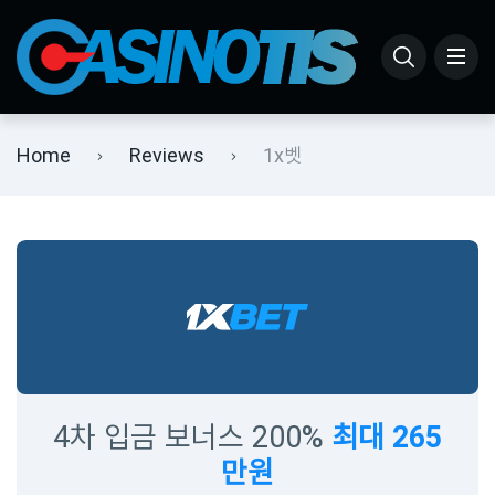
Home
Reviews
1x벳
4차 입금 보너스 200%
최대 265
만원