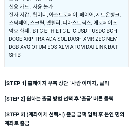
신용 카드 : 사용 불가
전자 지갑 : 웹머니, 아스트로페이, 페이어, 제트온뱅크,
스틱페이, 스크릴, 넷텔러, 피아스트릭스. 에코페이즈
암호 화폐 : BTC ETH ETC LTC USDT USDC BCH
DOGE XRP TRX ADA SOL DASH XMR ZEC NEM
DGB XVG QTUM EOS XLM ATOM DAI LINK BAT
SHIB
[STEP 1] 홈페이지 우측 상단 「사람 이미지」 클릭
[STEP 2] 원하는 출금 방법 선택 후 ‘출금’ 버튼 클릭
[STEP 3] (계좌이체 선택시) 출금 금액 입력 후 본인 명의
계좌로 출금