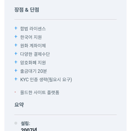
장점 & 단점
합법 라이센스
한국어 지원
원화 계좌이체
다양한 결제수단
암호화폐 지원
출금대기 20분
KYC 인증 생략(필요시 요구)
올드한 사이트 플랫폼
요약
설립:
2007년