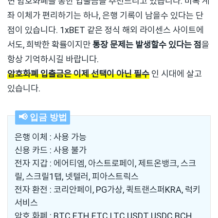
면 암호화폐를 통한 입출금을 추천드리고 있습니다. 비록 계
좌 이체가 편리하기는 하나, 은행 기록이 남을수 있다는 단
점이 있습니다. 1xBET 같은 정식 해외 라이센스 사이트에
서도, 희박한 확률이지만
통장 문제는 발생할수 있다는 점
을
항상 기억하시길 바랍니다.
암호화폐 입출금은 이제 선택이 아닌 필수
인 시대에 살고
있습니다.
📢 입금 방법
은행 이체 : 사용 가능
신용 카드 : 사용 불가
전자 지갑 : 에어티엠, 아스트로페이, 제트온뱅크, 스크
릴, 스크릴1탭, 넷텔러, 피아스트릭스
전자 환전 : 코리안페이, PG가상, 퀵트랜스퍼KRA, 럭키
서비스
암호 화폐 : BTC ETH ETC LTC USDT USDC BCH