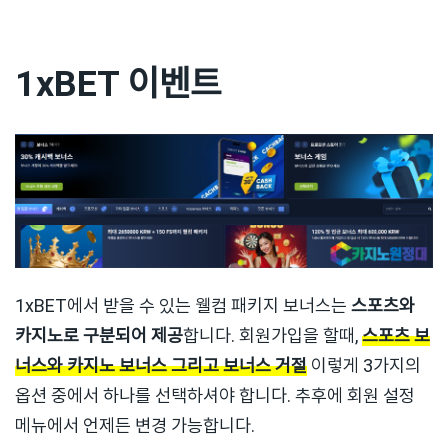
1xBET 이벤트
1xBET에서 받을 수 있는 웰컴 패키지 보너스는
스포츠와
카지노로 구분되어 제공
합니다. 회원가입을 할때,
스포츠 보
너스와 카지노 보너스 그리고 보너스 거절
이렇게 3가지의
옵션 중에서 하나를 선택하셔야 합니다. 추후에 회원 설정
메뉴에서 언제든 변경 가능합니다.