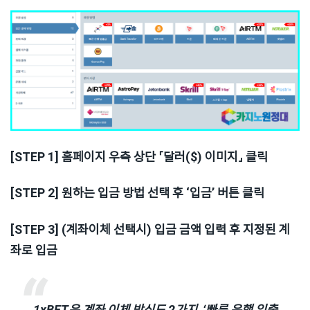
[STEP 1] 홈페이지 우측 상단 「달러($) 이미지」 클릭
[STEP 2] 원하는 입금 방법 선택 후 ‘입금’ 버튼 클릭
[STEP 3] (계좌이체 선택시) 입금 금액 입력 후 지정된 계
좌로 입금
1xBET은 계좌 이체 방식도 2가지, ‘빠른 은행 입출