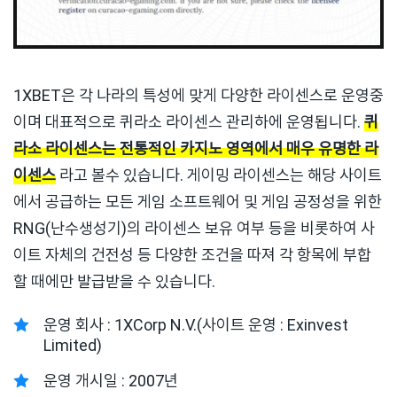
1XBET은 각 나라의 특성에 맞게 다양한 라이센스로 운영중
이며 대표적으로 퀴라소 라이센스 관리하에 운영됩니다.
퀴
라소 라이센스는 전통적인 카지노 영역에서 매우 유명한 라
이센스
라고 볼수 있습니다. 게이밍 라이센스는 해당 사이트
에서 공급하는 모든 게임 소프트웨어 및 게임 공정성을 위한
RNG(난수생성기)의 라이센스 보유 여부 등을 비롯하여 사
이트 자체의 건전성 등 다양한 조건을 따져 각 항목에 부합
할 때에만 발급받을 수 있습니다.
운영 회사 : 1XCorp N.V.(사이트 운영 : Exinvest
Limited)
운영 개시일 : 2007년