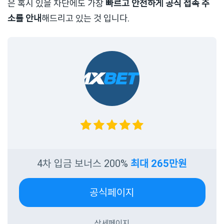
은 혹시 있을 차단에도 가장
빠르고 안전하게 공식 접속 주
소를 안내
해드리고 있는 것 입니다.
4차 입금 보너스 200%
최대 265만원
공식페이지
상세페이지