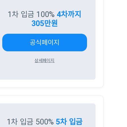
1차 입금 100%
4차까지
305만원
공식페이지
상세페이지
1차 입금 500%
5차 입금