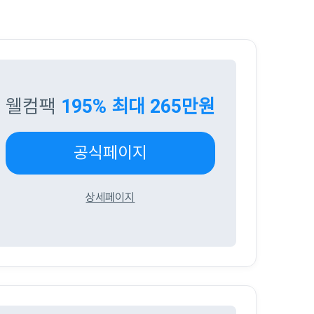
웰컴팩
195% 최대 265만원
공식페이지
상세페이지