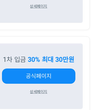
상세페이지
1차 입금
30% 최대 30만원
공식페이지
상세페이지