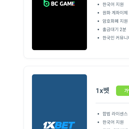
한국어 지원
원화 계좌이체
암호화폐 지원
출금대기 2분
한국인 커뮤니
1x벳
가
합법 라이센스
한국어 지원